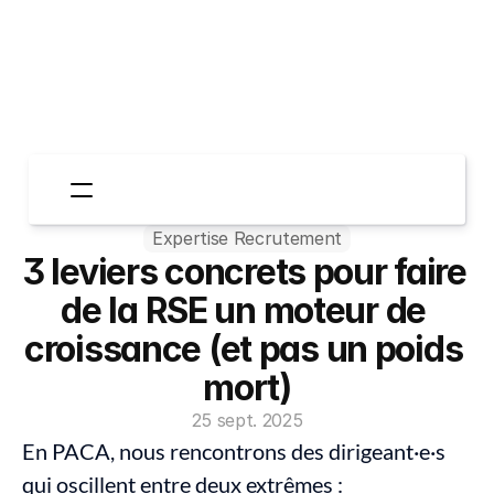
Expertise Recrutement
Espace Entreprises
3 leviers concrets pour faire 
Espace Candidats
Qui sommes-nous?
de la RSE un moteur de 
TheGoodStories
croissance (et pas un poids 
Contactez-nous
mort)
25 sept. 2025
En PACA, nous rencontrons des dirigeant·e·s 
qui oscillent entre deux extrêmes :