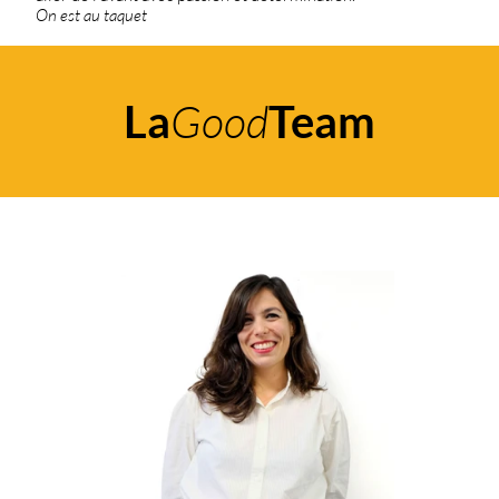
On est au taquet
Good
La
Team