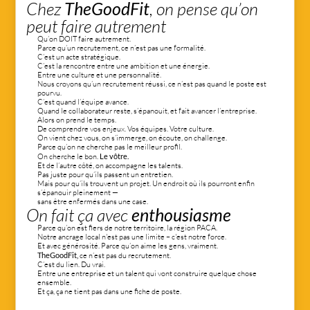
Chez 
TheGoodFit
, on pense qu’on 
peut faire autrement
Qu’on DOIT faire autrement.
Parce qu’un recrutement, ce n’est pas une formalité.
C’est un acte stratégique.
C’est la rencontre entre une ambition et une énergie.
Entre une culture et une personnalité.
Nous croyons qu’un recrutement réussi, ce n’est pas quand le poste est 
pourvu.
C’est quand l’équipe avance.
Quand le collaborateur reste, s’épanouit, et fait avancer l’entreprise.
Alors on prend le temps.
De comprendre vos enjeux. Vos équipes. Votre culture.
On vient chez vous, on s’immerge, on écoute, on challenge.
Parce qu’on ne cherche pas le meilleur profil.
On cherche le bon. 
Le vôtre.
Et de l’autre côté, on accompagne les talents.
Pas juste pour qu’ils passent un entretien.
Mais pour qu’ils trouvent un projet. Un endroit où ils pourront enfin 
s’épanouir pleinement — 
sans être enfermés dans une case.
On fait ça avec 
enthousiasme
Parce qu’on est fiers de notre territoire, la région PACA.
Notre ancrage local n'est pas une limite – c'est notre force.
Et avec générosité. Parce qu’on aime les gens, vraiment.
TheGoodFit,
 ce n’est pas du recrutement.
C’est du lien. Du vrai.
Entre une entreprise et un talent qui vont construire quelque chose 
ensemble.
Et ça, ça ne tient pas dans une fiche de poste.