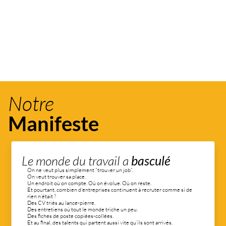
Notre 
Manifeste
 Le monde du travail a 
basculé
On ne veut plus simplement “trouver un job”.
On veut trouver sa place.
Un endroit où on compte. Où on évolue. Où on reste.
Et pourtant, combien d’entreprises continuent à recruter comme si de 
rien n’était ?
Des CV triés au lance-pierre.
Des entretiens où tout le monde triche un peu.
Des fiches de poste copiées-collées.
Et au final, des talents qui partent aussi vite qu’ils sont arrivés.