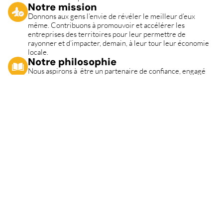
Notre mission
Donnons aux gens l’envie de révéler le meilleur d’eux 
même. Contribuons à promouvoir et accélérer les 
entreprises des territoires pour leur permettre de 
rayonner et d’impacter, demain, à leur tour leur économie 
locale.
Notre philosophie
Nous aspirons à  être un partenaire de confiance, engagé 
aux côtés des entreprises pour repenser les pratiques RH 
avec générosité, ancrage local et accompagnement sur-
mesure.