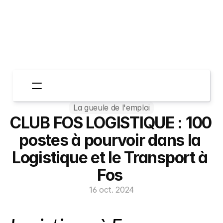
La gueule de l'emploi
Espace Entreprises
CLUB FOS LOGISTIQUE : 100 
Espace Candidats
Qui sommes-nous?
postes à pourvoir dans la 
TheGoodStories
Logistique et le Transport à 
Contactez-nous
Fos 
16 oct. 2024