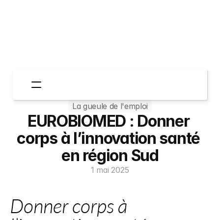
La gueule de l'emploi
Espace Entreprises
EUROBIOMED : Donner 
Espace Candidats
Qui sommes-nous?
corps à l’innovation santé 
TheGoodStories
en région Sud
Contactez-nous
1 mai 2025
Donner corps à 