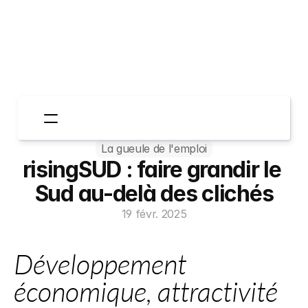
La gueule de l'emploi
Espace Entreprises
risingSUD : faire grandir le 
Espace Candidats
Qui sommes-nous?
Sud au-delà des clichés
TheGoodStories
19 févr. 2025
Contactez-nous
Développement 
économique, attractivité 