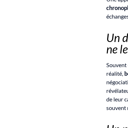
chronop
échanges
Un d
ne le
Souvent d
réalité, 
b
négociat
révélateu
de leur c
souvent