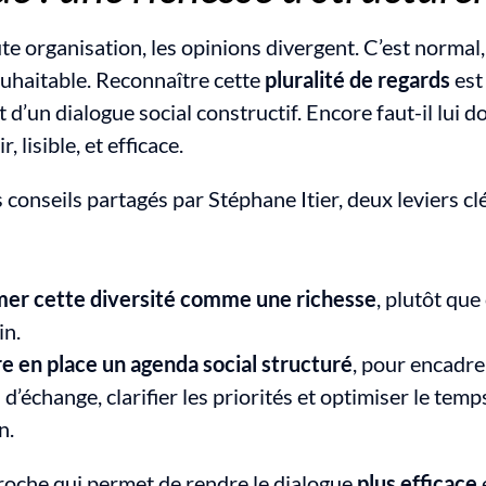
e organisation, les opinions divergent. C’est normal, 
haitable. Reconnaître cette 
pluralité de regards
 est
 d’un dialogue social constructif. Encore faut-il lui d
r, lisible, et efficace.
 conseils partagés par Stéphane Itier, deux leviers clé
er cette diversité comme une richesse
, plutôt qu
in.
e en place un agenda social structuré
, pour encadrer
d’échange, clarifier les priorités et optimiser le temps
n.
oche qui permet de rendre le dialogue 
plus efficace
 