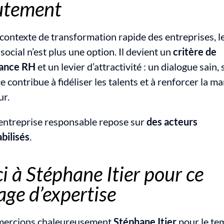
utement
contexte de transformation rapide des entreprises, le
social n’est plus une option. Il devient un 
critère de 
ance RH
 et un levier d’attractivité : un dialogue sain, 
ce contribue à fidéliser les talents et à renforcer la ma
r.
entreprise responsable repose sur 
des acteurs 
bilisés
.
i à Stéphane Itier pour ce 
age d’expertise
ercions chaleureusement 
Stéphane Itier
 pour le te