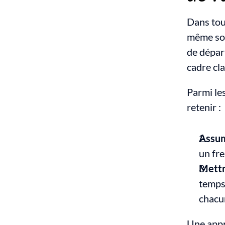
Dans tout
même sou
de départ
cadre clai
Parmi les
retenir :
Assum
un fre
Mettr
temps 
chacu
Une appr