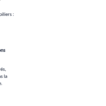
r
iliers :
ns 
s, 
 la 
e.