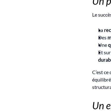
Un p
Le succès
La 
rec
Des 
m
Une 
q
Et sur
durab
C’est ce
équilibré
structur
Un e