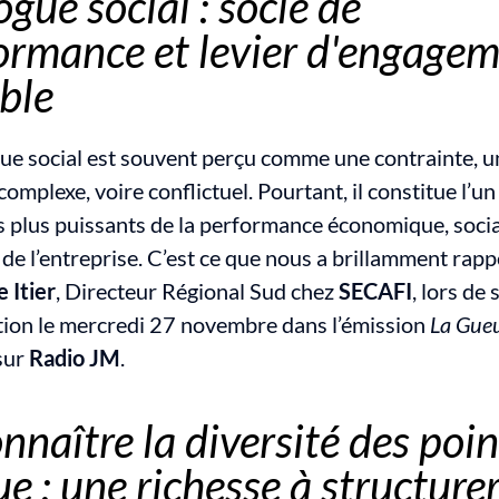
gue social : socle de 
ormance et levier d'engagem
ble
gue social est souvent perçu comme une contrainte, un
complexe, voire conflictuel. Pourtant, il constitue l’un 
es plus puissants de la performance économique, social
 Itier
, Directeur Régional Sud chez 
SECAFI
, lors de 
tion le mercredi 27 novembre dans l’émission 
La Gueu
sur 
Radio JM
.
nnaître la diversité des point
ue : une richesse à structure