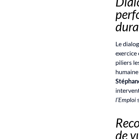
Dialo
perf
dura
Le dialo
exercice 
piliers l
Stéphane
interven
l’Emploi
 
Reco
de v