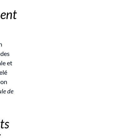
ent 
 
des 
e et 
humaine de l’entreprise. C’est ce que nous a brillamment rappelé 
son 
le de 
s 
r