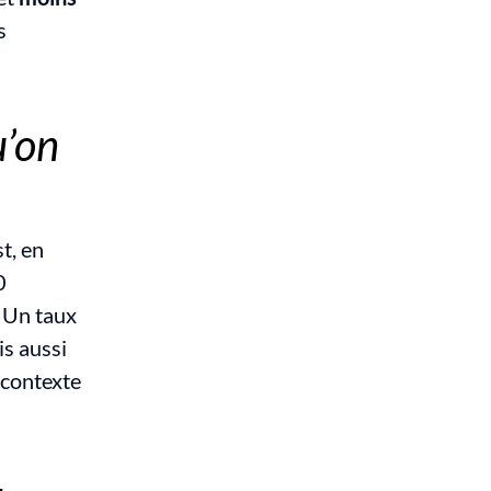
 
’on 
, en 
 
. Un taux 
s aussi 
contexte 