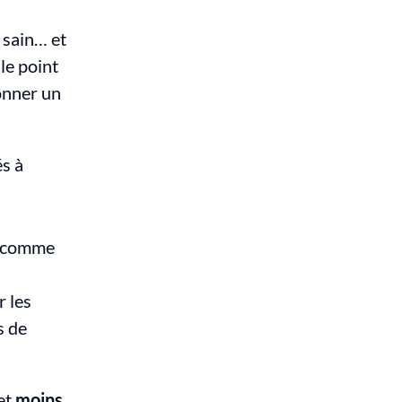
sain… et 
 le point 
onner un 
s à 
e comme 
 les 
 de 
et 
moins 