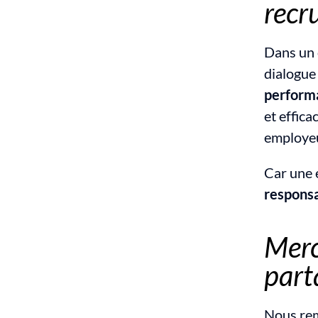
recr
Dans un 
dialogue 
perform
et effica
employeu
Car une 
responsa
Merc
part
Nous rem