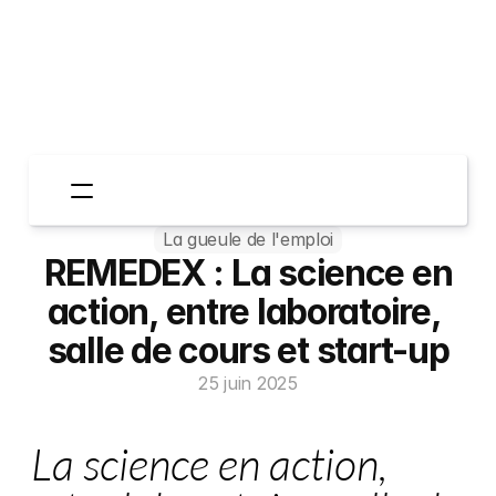
La gueule de l'emploi
Espace Entreprises
 REMEDEX : La science en 
Espace Candidats
Qui sommes-nous?
action, entre laboratoire, 
TheGoodStories
salle de cours et start-up
Contactez-nous
25 juin 2025
 La science en action, 